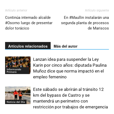
Artículo anterior
Artículo siguiente
Continúa internado alcalde
En #Maullin instalarán una
#Osorno luego de presentar
segunda planta de procesos
dolor torácico
de Mariscos
Artículos relacionados
Más del autor
Lanzan idea para suspender la Ley
Karin por cinco años: diputada Paulina
Informando
Muñoz dice que norma impactó en el
Primero
empleo femenino
Este sábado se abrirán al tránsito 12
km del bypass de Castro y se
mantendrá un perímetro con
Noticia del Día
restricción por trabajos de emergencia