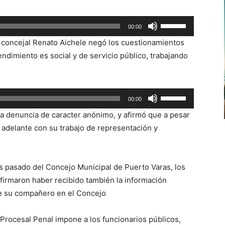
arriba/abajo
para
Utiliza
00:00
aumentar
las
o
 concejal Renato Aichele negó los cuestionamientos
teclas
disminuir
dimiento es social y de servicio público, trabajando
de
el
flecha
volumen.
arriba/abajo
Utiliza
00:00
para
las
aumentar
a denuncia de caracter anónimo, y afirmó que a pesar
teclas
o
 adelante con su trabajo de representación y
de
disminuir
flecha
el
arriba/abajo
volumen.
s pasado del Concejo Municipal de Puerto Varas, los
para
afirmaron haber recibido también la información
aumentar
de su compañero en el Concejo
o
disminuir
Procesal Penal impone a los funcionarios públicos,
el