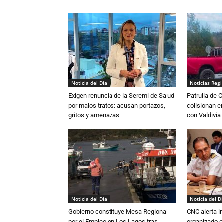
Noticia del Día
Noticias Reg
Exigen renuncia de la Seremi de Salud
Patrulla de 
por malos tratos: acusan portazos,
colisionan e
gritos y amenazas
con Valdivia
Noticia del Día
Noticia del D
Gobierno constituye Mesa Regional
CNC alerta in
por el Empleo en Los Lagos tras
organizado e