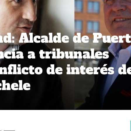
: Alcalde de Puer
cia a tribunales
flicto de interés d
chele