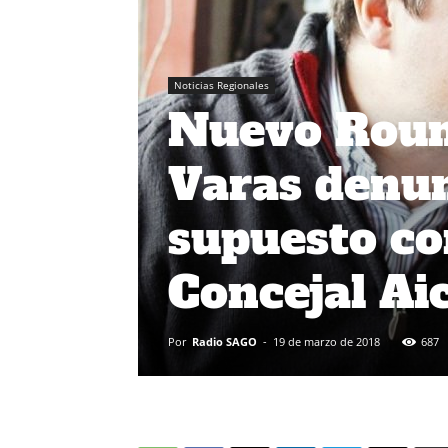
Noticias Regionales
Nuevo Round
Varas denun
supuesto con
Concejal Ai
Por
Radio SAGO
-
19 de marzo de 2018
687