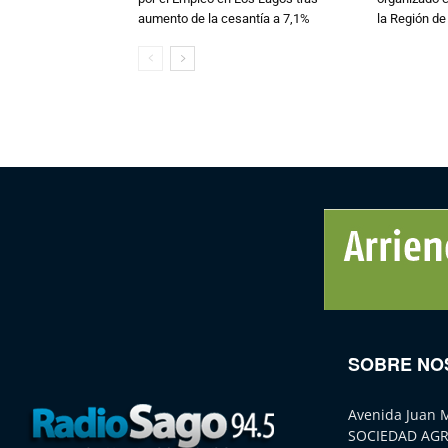
aumento de la cesantía a 7,1%
la Región d
SOBRE NO
Avenida Juan 
SOCIEDAD AGR