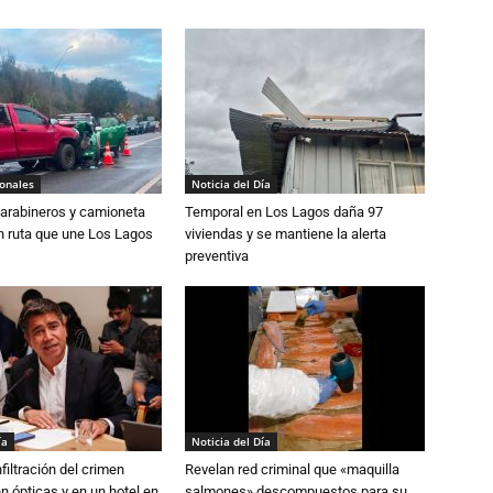
ionales
Noticia del Día
Carabineros y camioneta
Temporal en Los Lagos daña 97
n ruta que une Los Lagos
viviendas y se mantiene la alerta
preventiva
ía
Noticia del Día
filtración del crimen
Revelan red criminal que «maquilla
n ópticas y en un hotel en
salmones» descompuestos para su