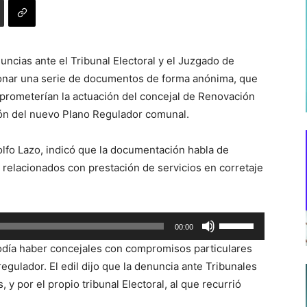
cias ante el Tribunal Electoral y el Juzgado de
ionar una serie de documentos de forma anónima, que
omprometerían la actuación del concejal de Renovación
ión del nuevo Plano Regulador comunal.
lfo Lazo, indicó que la documentación habla de
, relacionados con prestación de servicios en corretaje
Utiliza
00:00
las
día haber concejales con compromisos particulares
teclas
egulador. El edil dijo que la denuncia ante Tribunales
de
y por el propio tribunal Electoral, al que recurrió
flecha