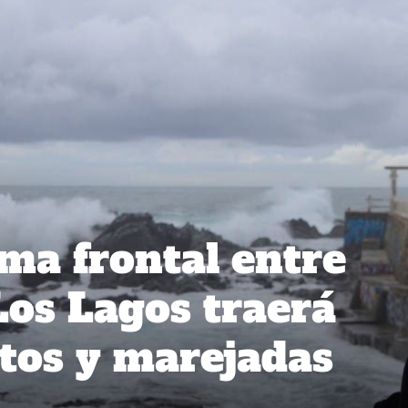
ma frontal entre
os Lagos traerá
ntos y marejadas