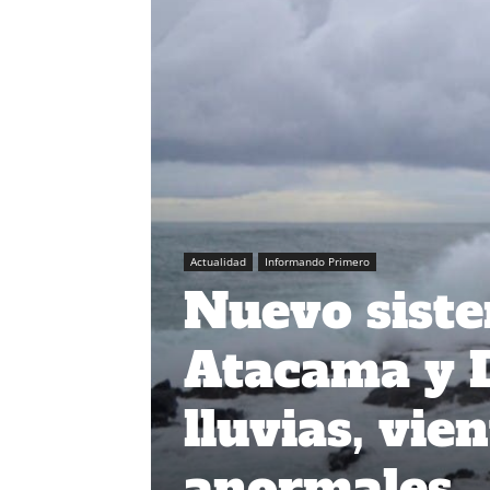
Actualidad
Informando Primero
Nuevo siste
Atacama y L
lluvias, vie
anormales