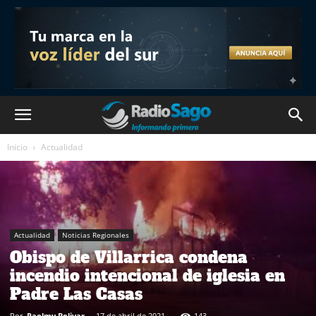
Inicio
Actualidad
Actualidad
Noticias Regionales
Obispo de Villarrica condena
incendio intencional de iglesia en
Padre Las Casas
Por
Raelmy Bolivar
-
17 de abril de 2021
143