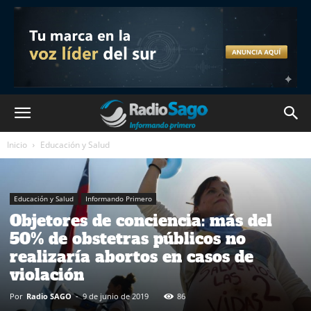
Inicio
Educación y Salud
Educación y Salud
Informando Primero
Objetores de conciencia: más del
50% de obstetras públicos no
realizaría abortos en casos de
violación
Por
Radio SAGO
-
9 de junio de 2019
86