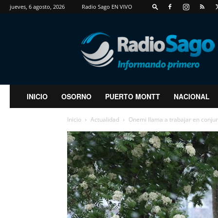
jueves, 6 agosto, 2026
Radio Sago EN VIVO
RadioSago
INICIO
OSORNO
PUERTO MONTT
NACIONAL
Inicio
Actualidad
Onemi llama a trabajar en conjun