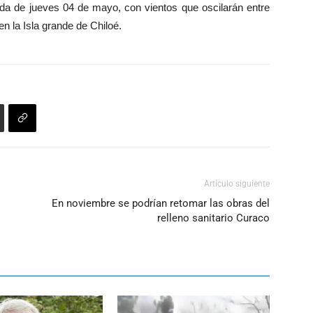
da de jueves 04 de mayo, con vientos que oscilarán entre
arriba/abajo
en la Isla grande de Chiloé.
para
aumentar
o
disminuir
el
volumen.
Artículo siguiente
En noviembre se podrían retomar las obras del
relleno sanitario Curaco