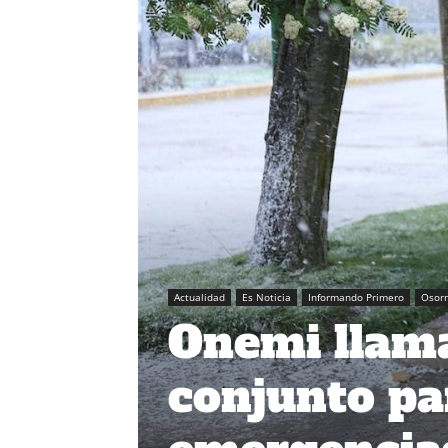
Actualidad
Es Noticia
Informando Primero
Osor
Onemi llama
conjunto pa