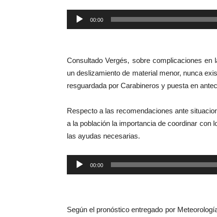
Reproductor
00:00
de
audio
Consultado Vergés, sobre complicaciones en la
un deslizamiento de material menor, nunca existi
resguardada por Carabineros y puesta en antec
Respecto a las recomendaciones ante situacione
a la población la importancia de coordinar con
las ayudas necesarias.
Reproductor
00:00
de
audio
Según el pronóstico entregado por Meteorología 