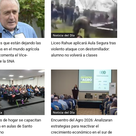
Noticia del Día
s que están dejando las
Liceo Rahue aplicará Aula Segura tras
ias en el mundo agrícola
violento ataque con destornillador:
 comenta el Vice-
alumno no volverá a clases
e la SNA
ía
Noticia del Día
s de hogar se capacitan
Encuentro del Agro 2026: Analizaran
 en aulas de Santo
estrategias para reactivar el
no
crecimiento económico en el sur de