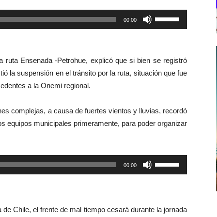
Utiliza
00:00
las
teclas
de
 ruta Ensenada -Petrohue, explicó que si bien se registró
flecha
ó la suspensión en el tránsito por la ruta, situación que fue
arriba/abajo
edentes a la Onemi regional.
para
aumentar
s complejas, a causa de fuertes vientos y lluvias, recordó
o
 los equipos municipales primeramente, para poder organizar
disminuir
el
volumen.
Utiliza
00:00
las
teclas
de
de Chile, el frente de mal tiempo cesará durante la jornada
flecha