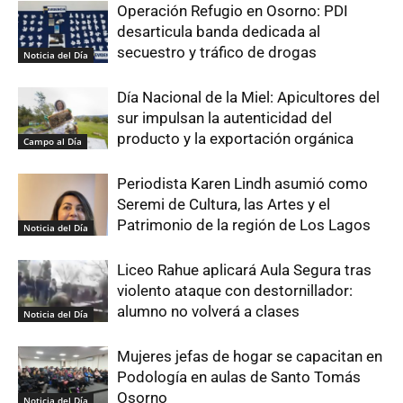
Operación Refugio en Osorno: PDI
desarticula banda dedicada al
secuestro y tráfico de drogas
Noticia del Día
Día Nacional de la Miel: Apicultores del
sur impulsan la autenticidad del
producto y la exportación orgánica
Campo al Día
Periodista Karen Lindh asumió como
Seremi de Cultura, las Artes y el
Patrimonio de la región de Los Lagos
Noticia del Día
Liceo Rahue aplicará Aula Segura tras
violento ataque con destornillador:
alumno no volverá a clases
Noticia del Día
Mujeres jefas de hogar se capacitan en
Podología en aulas de Santo Tomás
Osorno
Noticia del Día