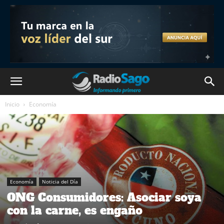
Inicio
Economía
Economía
Noticia del Día
ONG Consumidores: Asociar soya
con la carne, es engaño