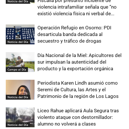
Fiscalía por presunto incidente de
Noticia del Día
violencia intrafamiliar señala que “no
existió violencia física ni verbal de...
Operación Refugio en Osorno: PDI
desarticula banda dedicada al
secuestro y tráfico de drogas
Noticia del Día
Día Nacional de la Miel: Apicultores del
sur impulsan la autenticidad del
producto y la exportación orgánica
Campo al Día
Periodista Karen Lindh asumió como
Seremi de Cultura, las Artes y el
Patrimonio de la región de Los Lagos
Noticia del Día
Liceo Rahue aplicará Aula Segura tras
violento ataque con destornillador:
alumno no volverá a clases
Noticia del Día