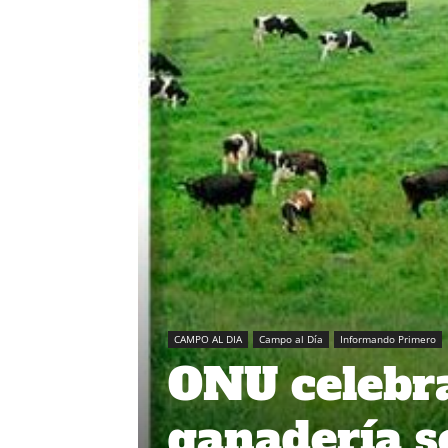
CAMPO AL DIA
Campo al Día
Informando Primero
ONU celebra
ganadería s