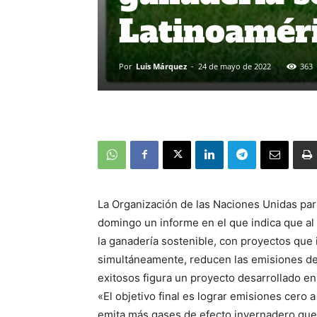
Latinoamér
Por
Luis Márquez
-
24 de mayo de 2022
363
La Organización de las Naciones Unidas para
domingo un informe en el que indica que a
la ganadería sostenible, con proyectos que
simultáneamente, reducen las emisiones de
exitosos figura un proyecto desarrollado en 
«El objetivo final es lograr emisiones cero 
emita más gases de efecto invernadero que l