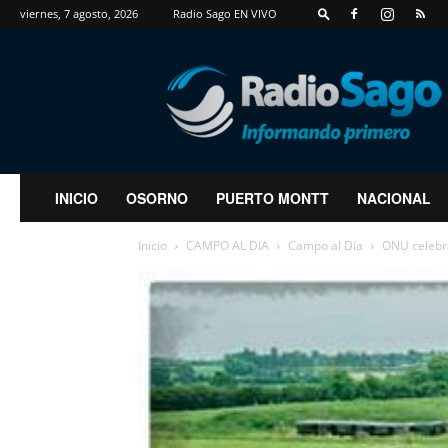
viernes, 7 agosto, 2026
Radio Sago EN VIVO
RadioSago
INICIO
OSORNO
PUERTO MONTT
NACIONAL
Inicio
CAMPO AL DIA
Campo al Día
ONU celebra