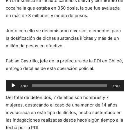
En la instancia se incautó cannabis sativa y clorhidrato de
cocaína la que estaba en 350 dosis, la que fue avaluada
en más de 3 millones y medio de pesos.
Junto con ello se decomisaron diversos elementos para
la dosificación de dichas sustancias ilícitas y más de un
millón de pesos en efectivo.
Fabián Castrillo, jefe de la prefectura de la PDI en Chiloé,
entregó detalles de esta operación policial.
Reproductor
00:00
00:00
de
Del total de detenidos, 7 de ellos son hombres y 7
audio
mujeres, destacando el caso de una menor de 14 años
involucrada en este tipo de ilícitos, hecho sustentado en
las indagaciones realizadas desde hace algún tiempo a la
fecha por la PDI.