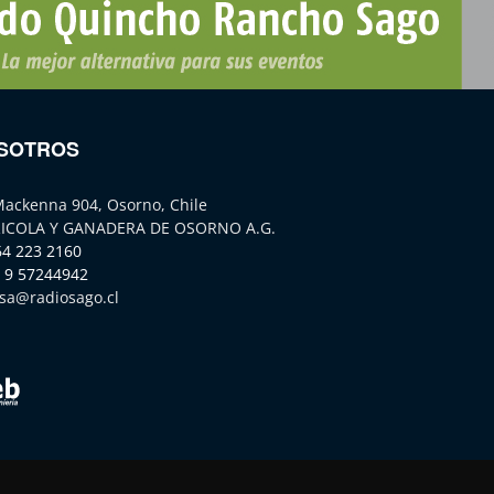
SOTROS
Mackenna 904, Osorno, Chile
ICOLA Y GANADERA DE OSORNO A.G.
64 223 2160
 9 57244942
sa@radiosago.cl