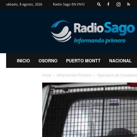
sábado, 8 agosto, 2026
Radio Sago EN VIVO
RadioSago
INICIO
OSORNO
PUERTO MONTT
NACIONAL
Inicio
Informando Primero
Operativo de Carabine