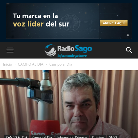
Inicio
CAMPO AL DIA
Campo al Día
CAMPO AL DIA
Campo al Día
Informando Primero
Opinión
SAGO