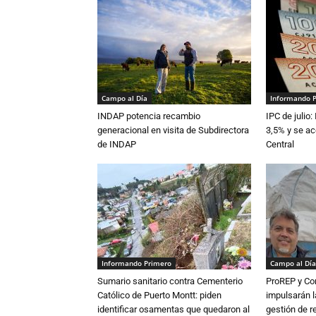
Campo al Día
Informando 
INDAP potencia recambio
IPC de julio:
generacional en visita de Subdirectora
3,5% y se ac
de INDAP
Central
Informando Primero
Campo al Día
Sumario sanitario contra Cementerio
ProREP y Co
Católico de Puerto Montt: piden
impulsarán l
identificar osamentas que quedaron al
gestión de r