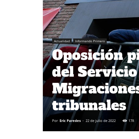
Actualidad
Informando Primero
Oposición pi
del Servici
Migracione
tribunales
Por
Eric Paredes
-
22 de julio de 2022
178