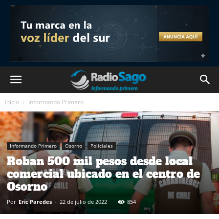
Inicio
Informando Primero
Informando Primero
Osorno
Policiales
Roban 500 mil pesos desde local
comercial ubicado en el centro de
Osorno
Por
Eric Paredes
-
22 de julio de 2022
854