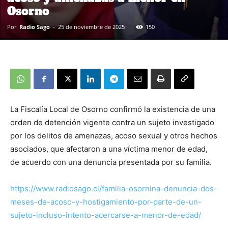
Osorno
Por
Radio Sago
-
25 de noviembre de 2025
150
La Fiscalía Local de Osorno confirmó la existencia de una
orden de detención vigente contra un sujeto investigado
por los delitos de amenazas, acoso sexual y otros hechos
asociados, que afectaron a una víctima menor de edad,
de acuerdo con una denuncia presentada por su familia.
https://www.radiosago.cl/familia-osornina-denuncia-dos-
meses-de-acoso-y-hostigamiento-por-parte-de-un-
sujeto-incluso-intento-acercarse-a-menor-de-edad/