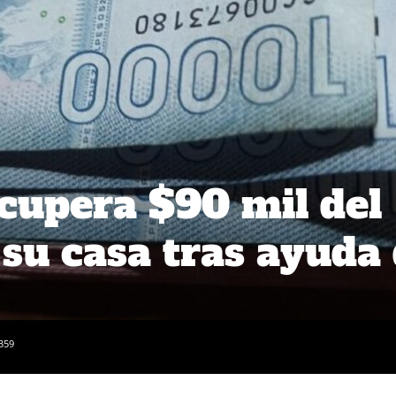
cupera $90 mil del
 su casa tras ayuda
359