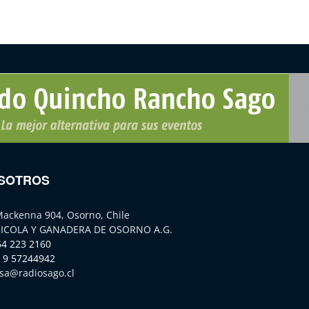
SOTROS
Mackenna 904, Osorno, Chile
ICOLA Y GANADERA DE OSORNO A.G.
64 223 2160
 9 57244942
sa@radiosago.cl