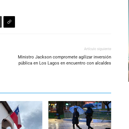
de
flecha
arriba/abajo
para
aumentar
o
Artículo siguiente
disminuir
Ministro Jackson compromete agilizar inversión
el
pública en Los Lagos en encuentro con alcaldes
volumen.