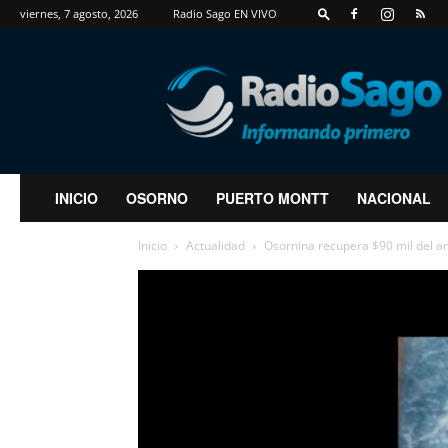
viernes, 7 agosto, 2026
Radio Sago EN VIVO
RadioSago
INICIO
OSORNO
PUERTO MONTT
NACIONAL
Inicio
Actualidad
Osornina recupera $90 mil del ar