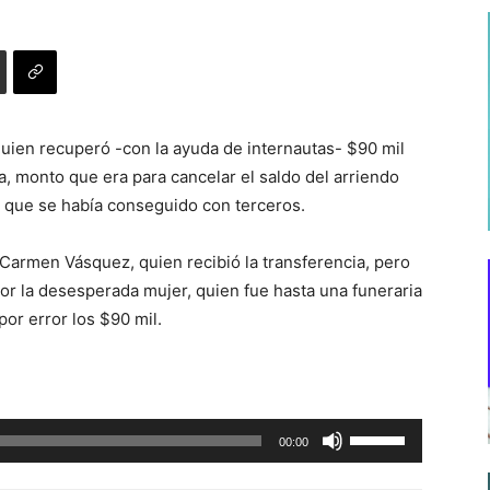
uien recuperó -con la ayuda de internautas- $90 mil
a, monto que era para cancelar el saldo del arriendo
 y que se había conseguido con terceros.
 Carmen Vásquez, quien recibió la transferencia, pero
por la desesperada mujer, quien fue hasta una funeraria
por error los $90 mil.
Utiliza
00:00
las
teclas