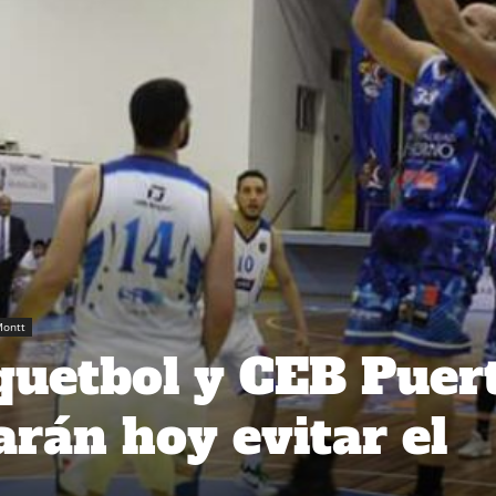
Montt
quetbol y CEB Puer
rán hoy evitar el