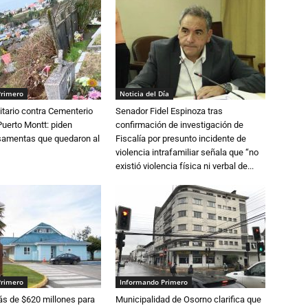
Primero
Noticia del Día
tario contra Cementerio
Senador Fidel Espinoza tras
Puerto Montt: piden
confirmación de investigación de
osamentas que quedaron al
Fiscalía por presunto incidente de
violencia intrafamiliar señala que “no
existió violencia física ni verbal de...
Primero
Informando Primero
s de $620 millones para
Municipalidad de Osorno clarifica que