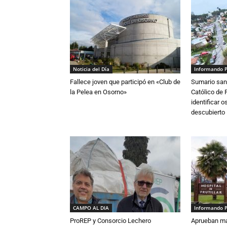
Noticia del Día
Informando 
Fallece joven que participó en «Club de
Sumario sani
la Pelea en Osorno»
Católico de 
identificar 
descubierto
CAMPO AL DIA
Informando 
ProREP y Consorcio Lechero
Aprueban má