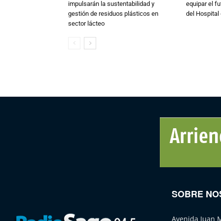
impulsarán la sustentabilidad y
equipar el fu
gestión de residuos plásticos en
del Hospital 
sector lácteo
SOBRE NO
Avenida Juan 