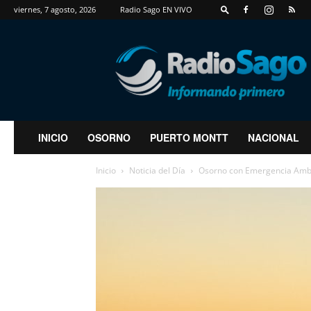
viernes, 7 agosto, 2026
Radio Sago EN VIVO
RadioSago
INICIO
OSORNO
PUERTO MONTT
NACIONAL
Inicio
Noticia del Día
Osorno con Emergencia Ambien