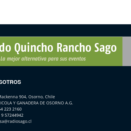
SOTROS
Mackenna 904, Osorno, Chile
ICOLA Y GANADERA DE OSORNO A.G.
64 223 2160
 9 57244942
sa@radiosago.cl