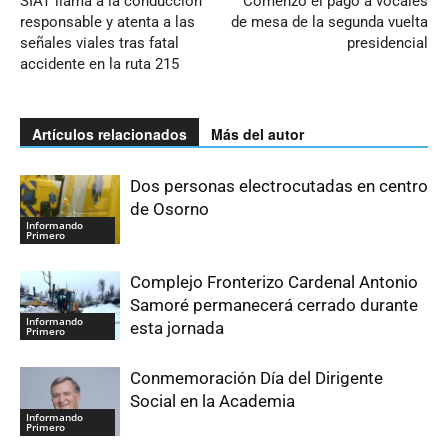
SIAT llama a la conducción
Comenzó el pago a vocales
responsable y atenta a las
de mesa de la segunda vuelta
señales viales tras fatal
presidencial
accidente en la ruta 215
Artículos relacionados
Más del autor
Dos personas electrocutadas en centro
de Osorno
Informando
Primero
Complejo Fronterizo Cardenal Antonio
Samoré permanecerá cerrado durante
Informando
esta jornada
Primero
Conmemoración Día del Dirigente
Social en la Academia
Informando
Primero