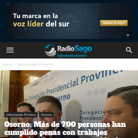
Inicio
Informando Primero
Informando Primero
Osorno
Osorno: Más de 700 personas han
cumplido penas con trabajos