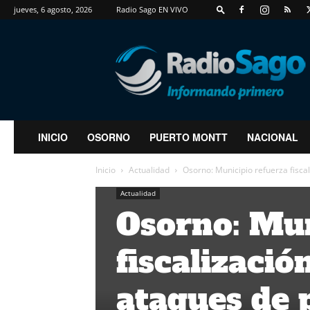
jueves, 6 agosto, 2026
Radio Sago EN VIVO
RadioSago
INICIO
OSORNO
PUERTO MONTT
NACIONAL
Inicio
Actualidad
Osorno: Municipio refuerza fisca
Actualidad
Osorno: Mun
fiscalizaci
ataques de 