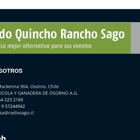
SOTROS
Mackenna 904, Osorno, Chile
ICOLA Y GANADERA DE OSORNO A.G.
64 223 2160
 9 57244942
sa@radiosago.cl