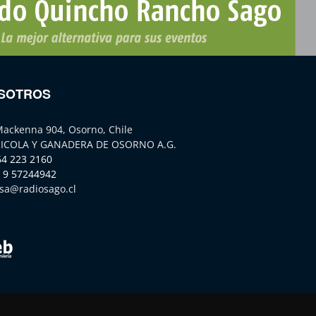
SOTROS
Mackenna 904, Osorno, Chile
ICOLA Y GANADERA DE OSORNO A.G.
64 223 2160
 9 57244942
sa@radiosago.cl