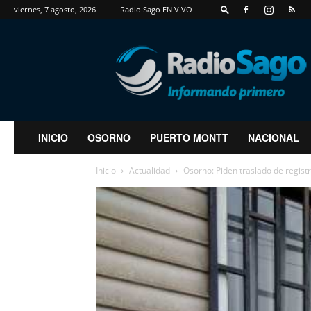
viernes, 7 agosto, 2026
Radio Sago EN VIVO
RadioSago
INICIO
OSORNO
PUERTO MONTT
NACIONAL
Inicio
Actualidad
Osorno: Piden traslado de registr