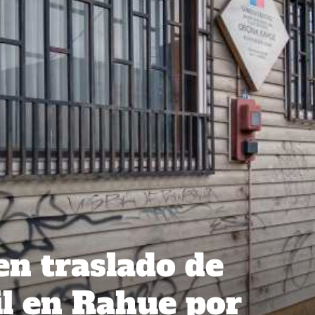
en traslado de
il en Rahue por