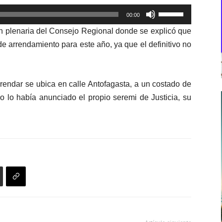
Utiliza
00:00
las
ión plenaria del Consejo Regional donde se explicó que
teclas
de arrendamiento para este año, ya que el definitivo no
de
flecha
arriba/abajo
endar se ubica en calle Antofagasta, a un costado de
para
 lo había anunciado el propio seremi de Justicia, su
aumentar
o
disminuir
el
volumen.