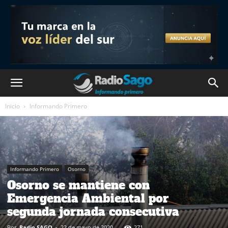
Inicio
Informando Primero
Informando Primero
Osorno
Osorno se mantiene con
Emergencia Ambiental por
segunda jornada consecutiva
Por
Radio SAGO
-
22 de mayo de 2020
271