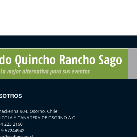
SOTROS
Mackenna 904, Osorno, Chile
ICOLA Y GANADERA DE OSORNO A.G.
64 223 2160
 9 57244942
sa@radiosago.cl