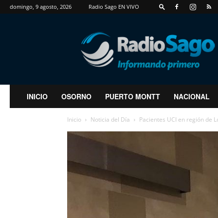
domingo, 9 agosto, 2026
Radio Sago EN VIVO
RadioSago
INICIO
OSORNO
PUERTO MONTT
NACIONAL
Inicio
Noticia del Día
Pacientes UCI en región de L