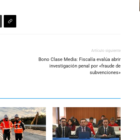
disminuir
el
volumen.
Artículo siguiente
Bono Clase Media: Fiscalía evalúa abrir
investigación penal por «fraude de
subvenciones»