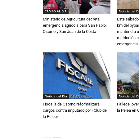
CAMPO AL DIA
Noticia del D
Ministerio de Agricultura decreta
Este sábado 
emergencia agrícola para San Pablo,
km del bypas
Osorno y San Juan de la Costa
mantendrá u
restricción p
emergencia
Noticia del Día
Noticia del D
Fiscalía de Osorno reformalizará
Fallece jove
cargos contra imputado por «Club de
la Pelea en 
la Pelea»