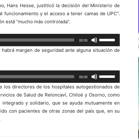
no, Hans Hesse, justiticó la decisión del Ministerio de
al funcionamiento y el acceso a tener camas de UPC”.
ión está “mucho más controlada”.
Utiliza
00:00
las
o habrá margen de seguridad ante alguna situación de
teclas
de
flecha
Utiliza
00:00
arriba/abajo
las
para
 los directores de los hospitales autogestionados de
teclas
aumentar
rvicios de Salud de Reloncaví, Chiloé y Osorno, como
de
o
ud integrado y solidario, que se ayuda mutuamente en
flecha
disminuir
ido con pacientes de otras zonas del país que, en su
arriba/abajo
el
.
para
volumen.
aumentar
o