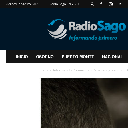
viernes, 7 agosto, 2026
Radio Sago EN VIVO
RadioSago
INICIO
OSORNO
PUERTO MONTT
NACIONAL
Inicio
Informando Primero
«Para vengarse, uno filt