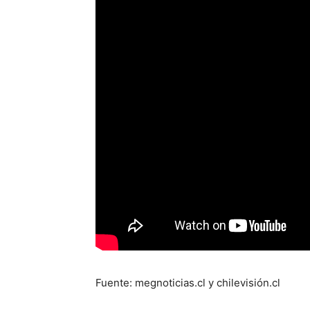
Fuente: megnoticias.cl y chilevisión.cl