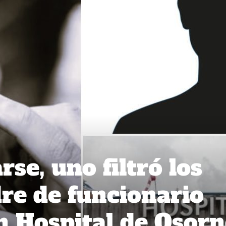
se, uno filtró los
dre de funcionario
n Hospital de Osor