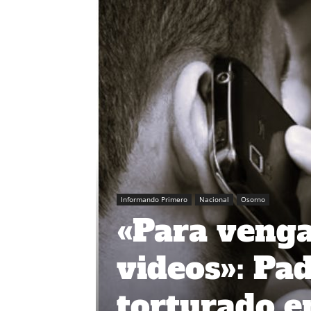
Informando Primero
Nacional
Osorno
«Para vengar
videos»: Pa
torturado e