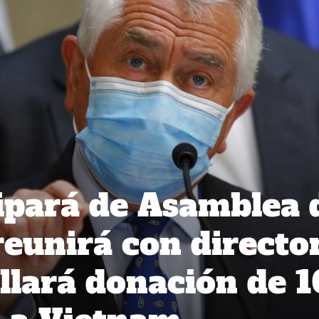
cipará de Asamblea 
reunirá con directo
ellará donación de 