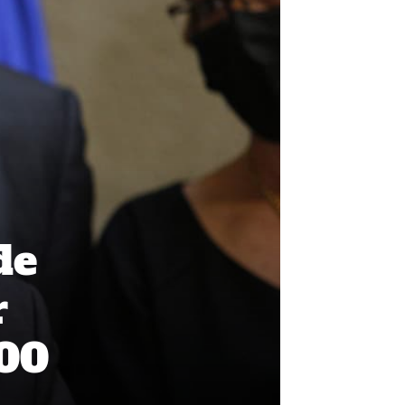
de
r
100