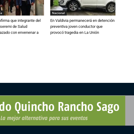
ía
Nacional
irma que integrante del
En Valdivia permanecerá en detención
 seremi de Salud
preventiva joven conductor que
azado con envenenar a
provocó tragedia en La Unión