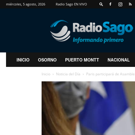
miércoles, 5 agosto, 2026
Radio Sago EN VIVO
RadioSago
INICIO
OSORNO
PUERTO MONTT
NACIONAL
Inicio
Noticia del Día
Paris participará de Asamblea