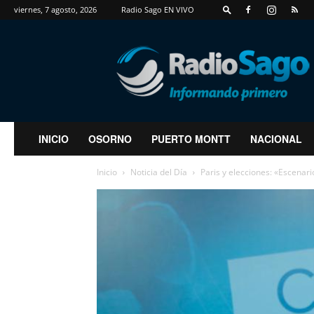
viernes, 7 agosto, 2026
Radio Sago EN VIVO
RadioSago
INICIO
OSORNO
PUERTO MONTT
NACIONAL
Inicio
Noticia del Día
Paris y elecciones: «Escenari