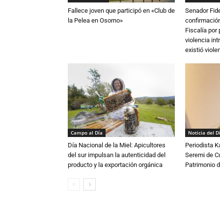
Fallece joven que participó en «Club de
Senador Fide
la Pelea en Osorno»
confirmación
Fiscalía por
violencia in
existió violen
Campo al Día
Noticia del D
Día Nacional de la Miel: Apicultores
Periodista 
del sur impulsan la autenticidad del
Seremi de Cul
producto y la exportación orgánica
Patrimonio d