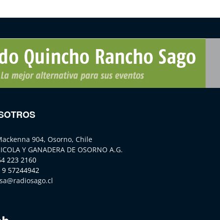
SOTROS
Mackenna 904, Osorno, Chile
ICOLA Y GANADERA DE OSORNO A.G.
64 223 2160
 9 57244942
sa@radiosago.cl