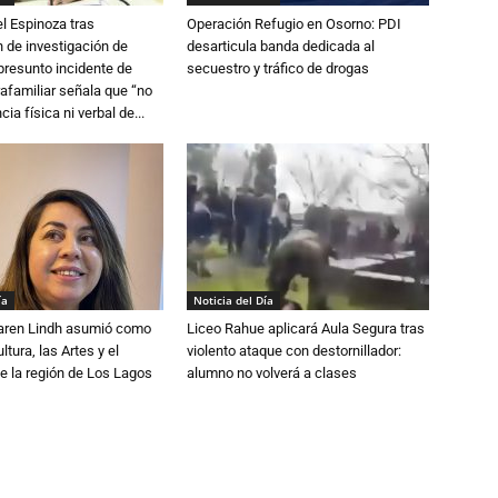
l Espinoza tras
Operación Refugio en Osorno: PDI
 de investigación de
desarticula banda dedicada al
 presunto incidente de
secuestro y tráfico de drogas
trafamiliar señala que “no
cia física ni verbal de...
ía
Noticia del Día
Karen Lindh asumió como
Liceo Rahue aplicará Aula Segura tras
tura, las Artes y el
violento ataque con destornillador:
e la región de Los Lagos
alumno no volverá a clases