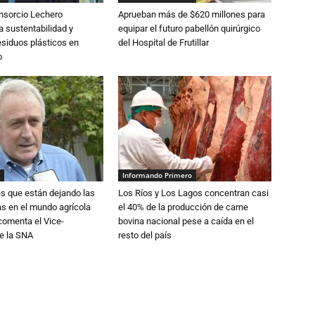
nsorcio Lechero
Aprueban más de $620 millones para
a sustentabilidad y
equipar el futuro pabellón quirúrgico
esiduos plásticos en
del Hospital de Frutillar
o
Informando Primero
s que están dejando las
Los Ríos y Los Lagos concentran casi
ias en el mundo agrícola
el 40% de la producción de carne
 comenta el Vice-
bovina nacional pese a caída en el
e la SNA
resto del país