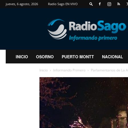
jueves, 6 agosto, 2026
Radio Sago EN VIVO
RadioSago
INICIO
OSORNO
PUERTO MONTT
NACIONAL
Inicio
Informando Primero
Parlamentarios de La A