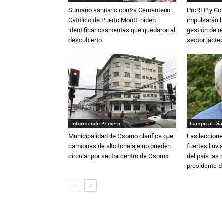
Sumario sanitario contra Cementerio
ProREP y Co
Católico de Puerto Montt: piden
impulsarán l
identificar osamentas que quedaron al
gestión de r
descubierto
sector lácte
Informando Primero
Campo al Día
Municipalidad de Osorno clarifica que
Las leccione
camiones de alto tonelaje no pueden
fuertes lluv
circular por sector centro de Osorno
del país las
presidente d