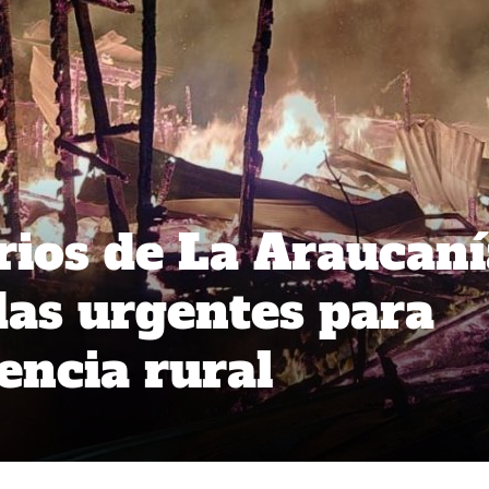
ios de La Araucaní
as urgentes para
lencia rural