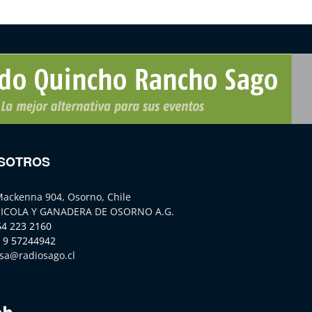
SOTROS
Mackenna 904, Osorno, Chile
ICOLA Y GANADERA DE OSORNO A.G.
64 223 2160
 9 57244942
sa@radiosago.cl