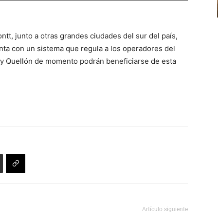
disminuir
teclas
el
de
volumen.
tt, junto a otras grandes ciudades del sur del país,
flecha
nta con un sistema que regula a los operadores del
arriba/abajo
o y Quellón de momento podrán beneficiarse de esta
para
aumentar
o
disminuir
el
volumen.
Artículo siguiente