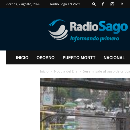
viernes, 7 agosto, 2026
Radio Sago EN VIVO
RadioSago
INICIO
OSORNO
PUERTO MONTT
NACIONAL
Inicio
Noticia del Día
Seremi sale al paso de crítica