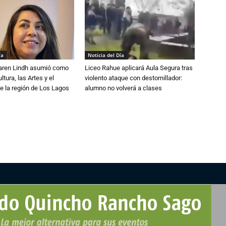
ía
Noticia del Día
Karen Lindh asumió como
Liceo Rahue aplicará Aula Segura tras
tura, las Artes y el
violento ataque con destornillador:
e la región de Los Lagos
alumno no volverá a clases