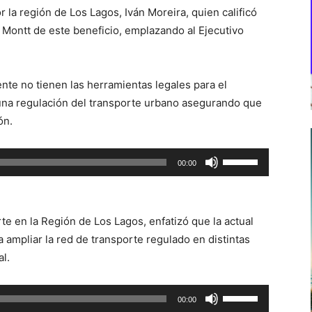
 la región de Los Lagos, Iván Moreira, quien calificó
 Montt de este beneficio, emplazando al Ejecutivo
nte no tienen las herramientas legales para el
una regulación del transporte urbano asegurando que
ón.
Utiliza
00:00
las
teclas
de
te en la Región de Los Lagos, enfatizó que la actual
flecha
 ampliar la red de transporte regulado en distintas
arriba/abajo
al.
para
aumentar
Utiliza
00:00
o
las