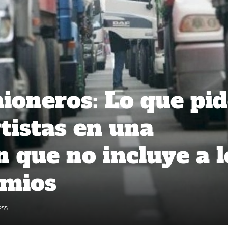
ioneros: Lo que pi
tistas en una
n que no incluye a l
emios
255