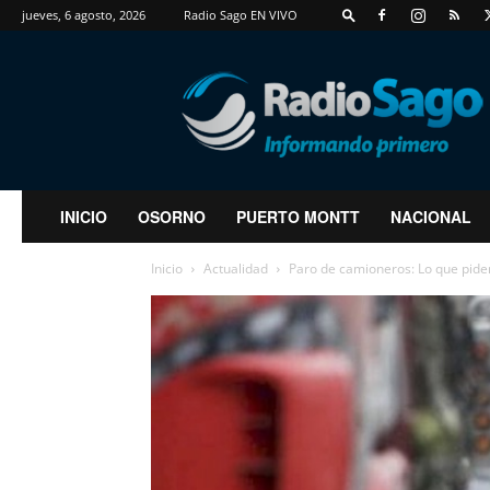
jueves, 6 agosto, 2026
Radio Sago EN VIVO
RadioSago
INICIO
OSORNO
PUERTO MONTT
NACIONAL
Inicio
Actualidad
Paro de camioneros: Lo que piden