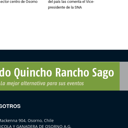
 sector centro de Osorno
del país las comenta el Vice-
presidente de la SNA
SOTROS
Mackenna 904, Osorno, Chile
ICOLA Y GANADERA DE OSORNO A.G.