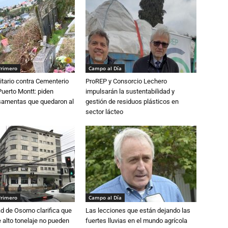
Primero
Campo al Día
tario contra Cementerio
ProREP y Consorcio Lechero
Puerto Montt: piden
impulsarán la sustentabilidad y
osamentas que quedaron al
gestión de residuos plásticos en
sector lácteo
Primero
Campo al Día
d de Osorno clarifica que
Las lecciones que están dejando las
alto tonelaje no pueden
fuertes lluvias en el mundo agrícola