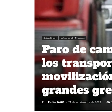
Actualidad
Informando Primero
Paro de cam
los transpor
movilizació
grandes gr
Por
Radio SAGO
-
21 de noviembre de 2022