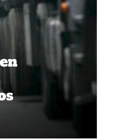
den
os