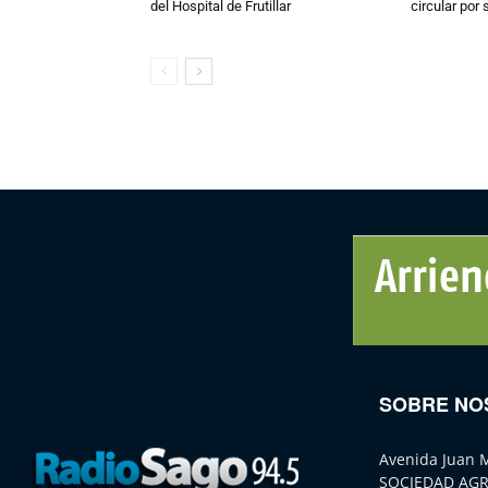
del Hospital de Frutillar
circular por
SOBRE NO
Avenida Juan 
SOCIEDAD AGR