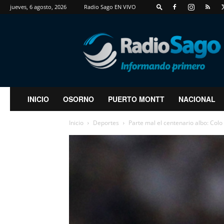
jueves, 6 agosto, 2026
Radio Sago EN VIVO
RadioSago
INICIO
OSORNO
PUERTO MONTT
NACIONAL
Inicio
Deportes
Parte mal el centenario albo: Colo