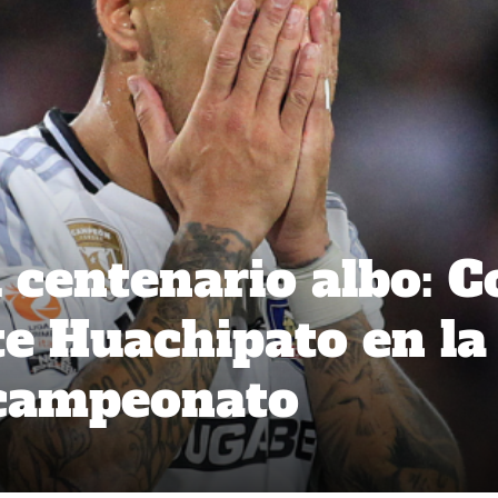
 centenario albo: C
te Huachipato en la
 campeonato