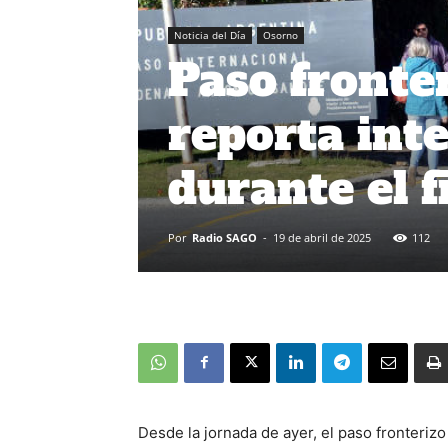
Noticia del Día
Osorno
Paso fronte
reporta inte
durante el 
Por
Radio SAGO
-
19 de abril de 2025
112
Desde la jornada de ayer, el paso fronteriz