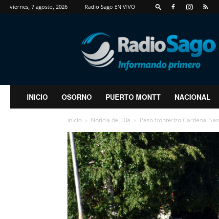
viernes, 7 agosto, 2026
Radio Sago EN VIVO
RadioSago
INICIO
OSORNO
PUERTO MONTT
NACIONAL
Inicio
Noticia del Día
Paso fronterizo Cardenal Samo