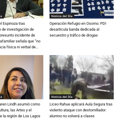
ía
Noticia del Día
l Espinoza tras
Operación Refugio en Osorno: PDI
 de investigación de
desarticula banda dedicada al
 presunto incidente de
secuestro y tráfico de drogas
trafamiliar señala que “no
cia física ni verbal de...
ía
Noticia del Día
Karen Lindh asumió como
Liceo Rahue aplicará Aula Segura tras
tura, las Artes y el
violento ataque con destornillador:
e la región de Los Lagos
alumno no volverá a clases