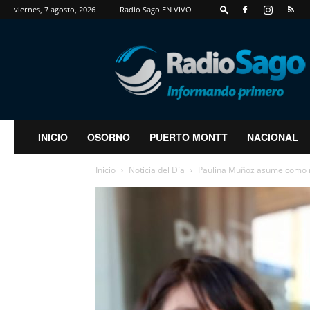
viernes, 7 agosto, 2026
Radio Sago EN VIVO
RadioSago
INICIO
OSORNO
PUERTO MONTT
NACIONAL
Inicio
Noticia del Día
Paulina Muñoz asume como nu