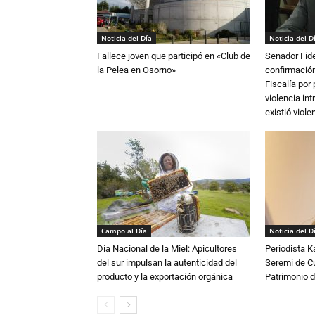
Noticia del Día
Noticia del D
Fallece joven que participó en «Club de
Senador Fide
la Pelea en Osorno»
confirmación
Fiscalía por
violencia in
existió violen
Campo al Día
Noticia del D
Día Nacional de la Miel: Apicultores
Periodista 
del sur impulsan la autenticidad del
Seremi de Cul
producto y la exportación orgánica
Patrimonio d