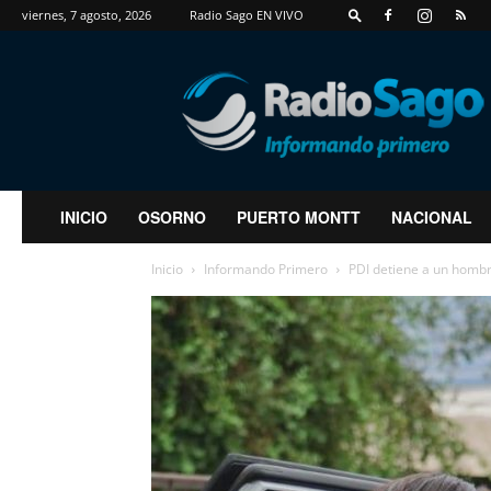
viernes, 7 agosto, 2026
Radio Sago EN VIVO
RadioSago
INICIO
OSORNO
PUERTO MONTT
NACIONAL
Inicio
Informando Primero
PDI detiene a un hombr