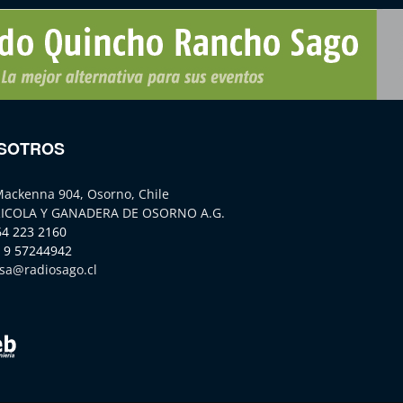
SOTROS
Mackenna 904, Osorno, Chile
ICOLA Y GANADERA DE OSORNO A.G.
64 223 2160
 9 57244942
sa@radiosago.cl