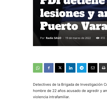
PDI detiene
lesiones y 
Puerto Var
Por
Radio SAGO
-
19 de marzo de 2022
410
Detectives de la Brigada de Investigación 
hombre de 22 años acusado de agredir y a
violencia intrafamiliar.