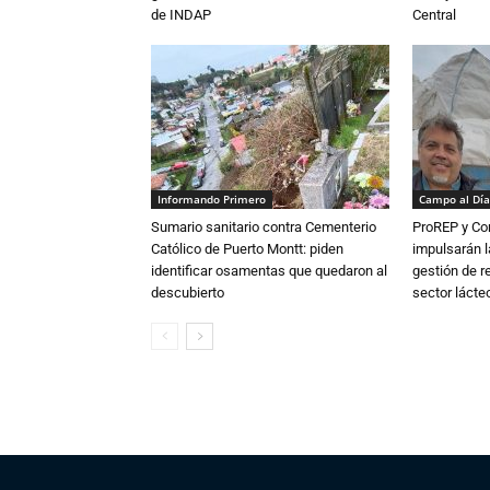
de INDAP
Central
Informando Primero
Campo al Día
Sumario sanitario contra Cementerio
ProREP y Co
Católico de Puerto Montt: piden
impulsarán l
identificar osamentas que quedaron al
gestión de r
descubierto
sector lácte