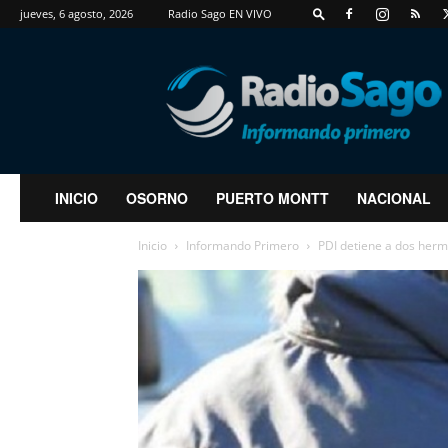
jueves, 6 agosto, 2026
Radio Sago EN VIVO
RadioSago
INICIO
OSORNO
PUERTO MONTT
NACIONAL
Inicio
Informando Primero
PDI detiene a dos herm