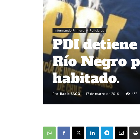
Informando Primero
Policiales
PDI detiene
Río Negro p
habitado.
Por
Radio SAGO
-
17 de marzo de 2016
432