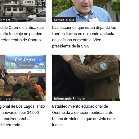
Primero
Campo al Día
d de Osorno clarifica que
Las lecciones que están dejando las
alto tonelaje no pueden
fuertes lluvias en el mundo agrícola
 sector centro de Osorno
del país las comenta el Vice-
presidente de la SNA
Primero
Informando Primero
gional de Los Lagos lanzó
Establecimiento educacional de
 innovación por $4.000
Osorno da a conocer medidas ante
a resolver brechas
hecho de violencia que se vivió este
el territorio
lunes