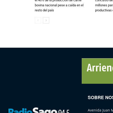
el 40% de la producción de carne
concurso de
bovina nacional pese a caída en el
millones par
resto del país
productivas d
SOBRE NO
Avenida Juan 