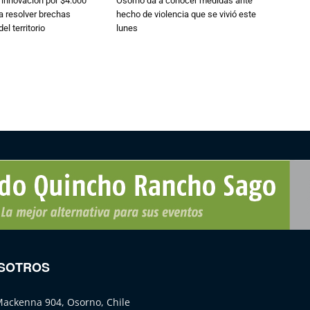
 innovación por $4.000
Osorno da a conocer medidas ante
a resolver brechas
hecho de violencia que se vivió este
el territorio
lunes
SOTROS
Mackenna 904, Osorno, Chile