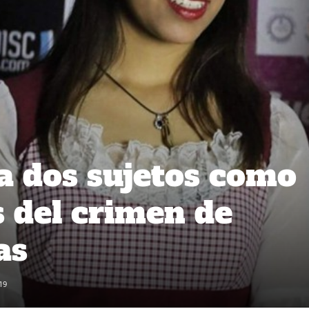
a dos sujetos como
 del crimen de
as
19