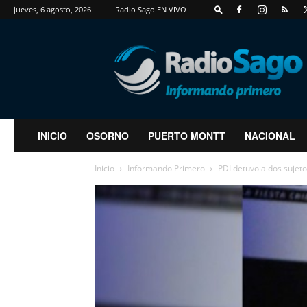
jueves, 6 agosto, 2026
Radio Sago EN VIVO
RadioSago
INICIO
OSORNO
PUERTO MONTT
NACIONAL
Inicio
Informando Primero
PDI detuvo a dos sujet