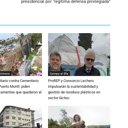
presidencial por “legítima defensa privilegiada”
Primero
Campo al Día
tario contra Cementerio
ProREP y Consorcio Lechero
Puerto Montt: piden
impulsarán la sustentabilidad y
osamentas que quedaron al
gestión de residuos plásticos en
sector lácteo