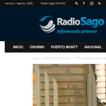
viernes, 7 agosto, 2026
Radio Sago EN VIVO
RadioSago
INICIO
OSORNO
PUERTO MONTT
NACIONAL
Inicio
Informando Primero
PDI investiga muerte d