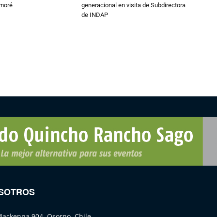
amoré
generacional en visita de Subdirectora
de INDAP
SOTROS
Mackenna 904, Osorno, Chile