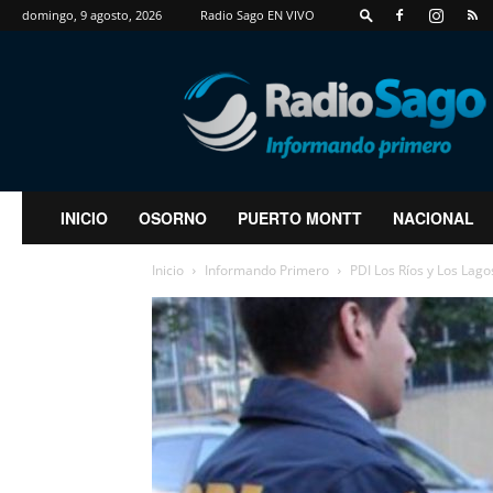
domingo, 9 agosto, 2026
Radio Sago EN VIVO
RadioSago
INICIO
OSORNO
PUERTO MONTT
NACIONAL
Inicio
Informando Primero
PDI Los Ríos y Los Lago