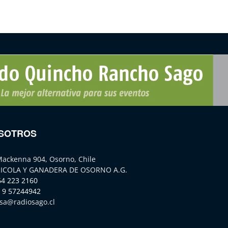
SOTROS
Mackenna 904, Osorno, Chile
ICOLA Y GANADERA DE OSORNO A.G.
64 223 2160
 9 57244942
sa@radiosago.cl