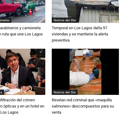
ionales
Noticia del Día
Carabineros y camioneta
Temporal en Los Lagos daña 97
n ruta que une Los Lagos
viviendas y se mantiene la alerta
preventiva
ía
Noticia del Día
filtración del crimen
Revelan red criminal que «maquilla
n ópticas y en un hotel en
salmones» descompuestos para su
e Los Lagos
venta