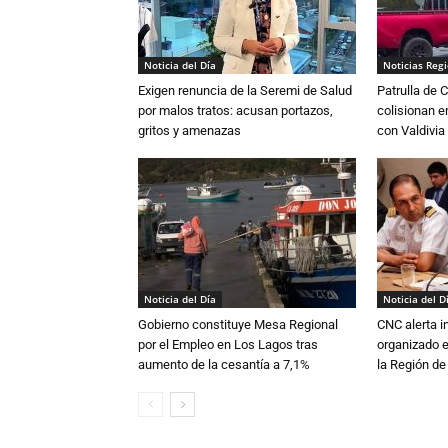
Noticia del Día
Noticias Reg
Exigen renuncia de la Seremi de Salud
Patrulla de 
por malos tratos: acusan portazos,
colisionan e
gritos y amenazas
con Valdivia
Noticia del Día
Noticia del D
Gobierno constituye Mesa Regional
CNC alerta in
por el Empleo en Los Lagos tras
organizado e
aumento de la cesantía a 7,1%
la Región d