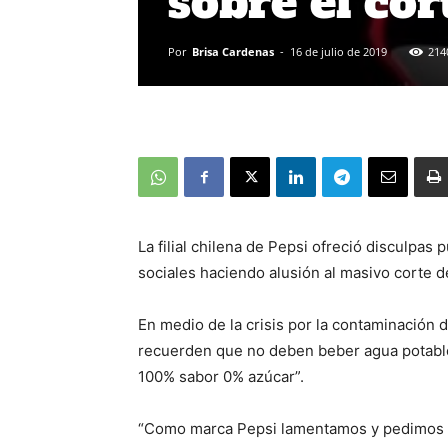
sobre el co
Por
Brisa Cardenas
-
16 de julio de 2019
214
La filial chilena de
Pepsi
ofreció disculpas 
sociales
haciendo alusión al
masivo corte d
En medio de la crisis por la contaminación 
recuerden que no deben beber agua potable
100% sabor 0% azúcar”.
“Como marca Pepsi lamentamos y
pedimos 