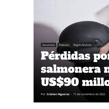
Actualidad
Podcasts
Región Acuícola
Pérdidas po
salmonera n
US$90 mill
Por
Cristian Higueras
-
11 de noviembre de 2022