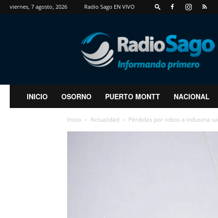
viernes, 7 agosto, 2026
Radio Sago EN VIVO
RadioSago
INICIO
OSORNO
PUERTO MONTT
NACIONAL
Inicio
Actualidad
Pérdidas por robos a industria s