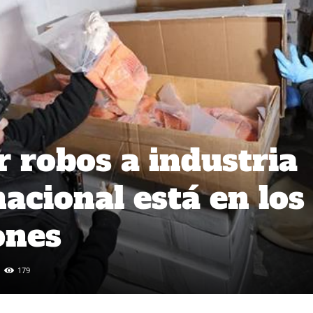
r robos a industria
acional está en los
ones
179