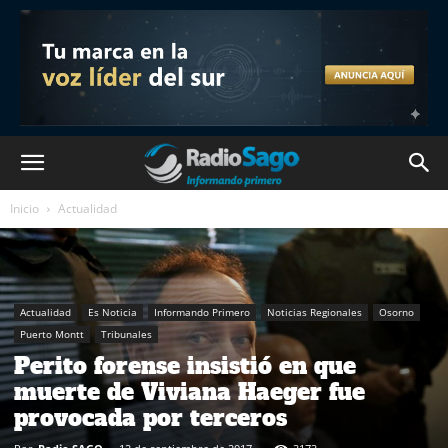
Inicio
Actualidad
Actualidad
Es Noticia
Informando Primero
Noticias Regionales
Osorno
Puerto Montt
Tribunales
Perito forense insistió en que
muerte de Viviana Haeger fue
provocada por terceros