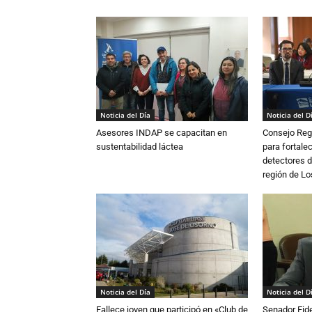
Noticia del Día
Noticia del D
Asesores INDAP se capacitan en
Consejo Reg
sustentabilidad láctea
para fortalec
detectores d
región de L
Noticia del Día
Noticia del D
Fallece joven que participó en «Club de
Senador Fide