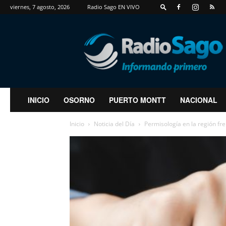
viernes, 7 agosto, 2026
Radio Sago EN VIVO
RadioSago
INICIO
OSORNO
PUERTO MONTT
NACIONAL
Inicio
Noticia del Día
Permisología en la región fr