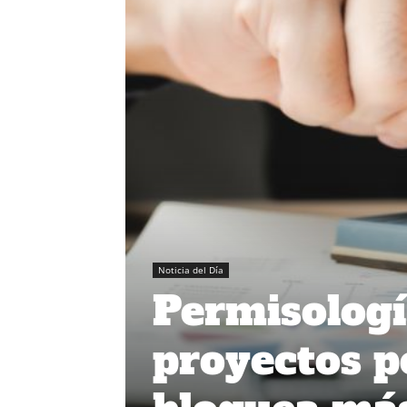
Noticia del Día
Permisologí
proyectos p