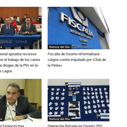
ía
Noticia del Día
ional aprueba recursos
Fiscalía de Osorno reformalizará
er el trabajo de los canes
cargos contra imputado por «Club de
e drogas de la PDI en la
la Pelea»
os Lagos
ía
Noticia del Día
l Espinoza tras
Operación Refugio en Osorno: PDI