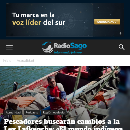
Inicio
Actualidad
Actualidad
Podcasts
Región Acuícola
Pescadores buscarán cambios a la
Ley Lafkenche: «El mundo indígena