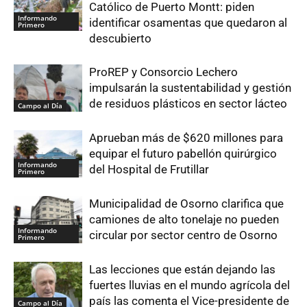
Católico de Puerto Montt: piden
Informando
identificar osamentas que quedaron al
Primero
descubierto
ProREP y Consorcio Lechero
impulsarán la sustentabilidad y gestión
de residuos plásticos en sector lácteo
Campo al Día
Aprueban más de $620 millones para
equipar el futuro pabellón quirúrgico
Informando
del Hospital de Frutillar
Primero
Municipalidad de Osorno clarifica que
camiones de alto tonelaje no pueden
Informando
circular por sector centro de Osorno
Primero
Las lecciones que están dejando las
fuertes lluvias en el mundo agrícola del
país las comenta el Vice-presidente de
Campo al Día