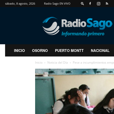
sábado, 8 agosto, 2026
Radio Sago EN VIVO
RadioSago
INICIO
OSORNO
PUERTO MONTT
NACIONAL
Inicio
Noticia del Día
Pese a incumplimientos empr