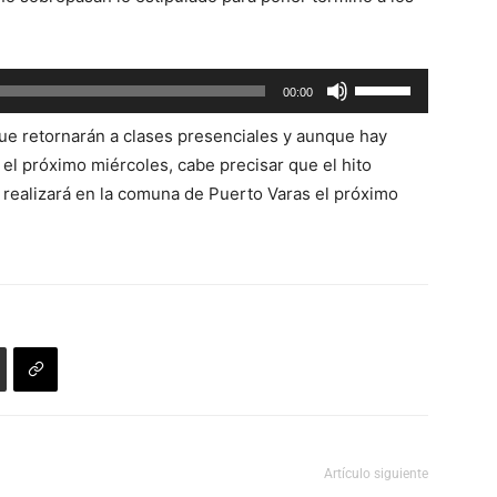
flecha
arriba/abajo
para
Utiliza
00:00
aumentar
las
o
que retornarán a clases presenciales y aunque hay
teclas
disminuir
 el próximo miércoles, cabe precisar que el hito
de
el
 realizará en la comuna de Puerto Varas el próximo
flecha
volumen.
arriba/abajo
para
aumentar
o
disminuir
el
volumen.
Artículo siguiente