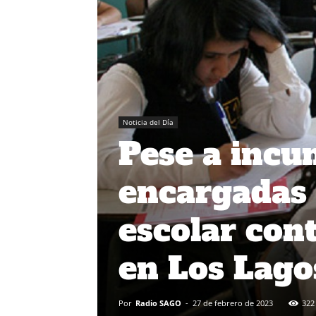
Noticia del Día
Pese a inc
encargadas 
escolar con
en Los Lago
Por
Radio SAGO
-
27 de febrero de 2023
322