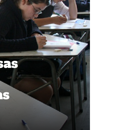
sas
as