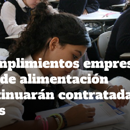
umplimientos empre
de alimentación
tinuarán contratad
s