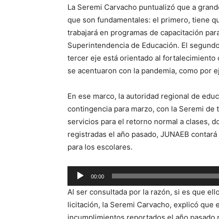
La Seremi Carvacho puntualizó que a grandes
que son fundamentales: el primero, tiene q
trabajará en programas de capacitación para
Superintendencia de Educación. El segundo 
tercer eje está orientado al fortalecimient
se acentuaron con la pandemia, como por ej
En ese marco, la autoridad regional de edu
contingencia para marzo, con la Seremi de t
servicios para el retorno normal a clases, 
registradas el año pasado, JUNAEB contar
para los escolares.
Reproductor
00:00
de
Al ser consultada por la razón, si es que ell
audio
licitación, la Seremi Carvacho, explicó que 
incumplimientos reportados el año pasado n