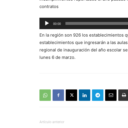
contratos
Reproductor
00:00
de
En la región son 926 los establecimientos 
audio
establecimientos que ingresarán a las aulas
regional de inauguración del año escolar se
lunes 6 de marzo.
Artículo anterior