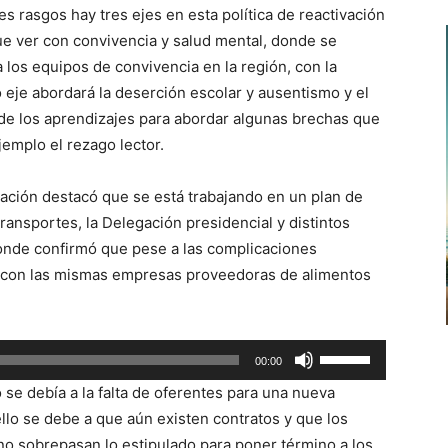
 rasgos hay tres ejes en esta política de reactivación
ue ver con convivencia y salud mental, donde se
 los equipos de convivencia en la región, con la
eje abordará la deserción escolar y ausentismo y el
o de los aprendizajes para abordar algunas brechas que
emplo el rezago lector.
cación destacó que se está trabajando en un plan de
ransportes, la Delegación presidencial y distintos
donde confirmó que pese a las complicaciones
á con las mismas empresas proveedoras de alimentos
Utiliza
00:00
las
o se debía a la falta de oferentes para una nueva
teclas
ello se debe a que aún existen contratos y que los
de
o sobrepasan lo estipulado para poner término a los