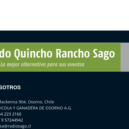
SOTROS
Mackenna 904, Osorno, Chile
ICOLA Y GANADERA DE OSORNO A.G.
64 223 2160
 9 57244942
sa@radiosago.cl