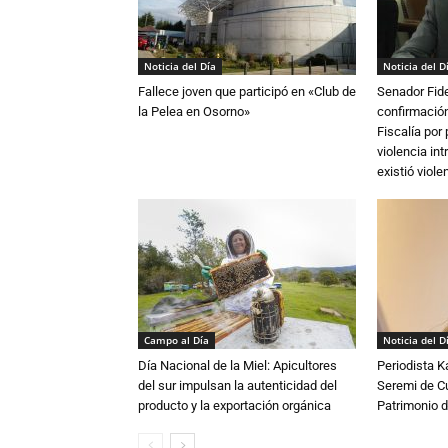
Noticia del Día
Noticia del D
Fallece joven que participó en «Club de
Senador Fide
la Pelea en Osorno»
confirmación
Fiscalía por
violencia in
existió violen
Campo al Día
Noticia del D
Día Nacional de la Miel: Apicultores
Periodista 
del sur impulsan la autenticidad del
Seremi de Cul
producto y la exportación orgánica
Patrimonio d