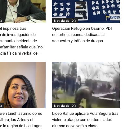
ía
Noticia del Día
l Espinoza tras
Operación Refugio en Osorno: PDI
 de investigación de
desarticula banda dedicada al
 presunto incidente de
secuestro y tráfico de drogas
trafamiliar señala que “no
cia física ni verbal de...
ía
Noticia del Día
Karen Lindh asumió como
Liceo Rahue aplicará Aula Segura tras
tura, las Artes y el
violento ataque con destornillador:
e la región de Los Lagos
alumno no volverá a clases