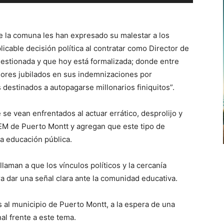
las
teclas
de
 la comuna les han expresado su malestar a los
flecha
icable decisión política al contratar como Director de
arriba/abajo
estionada y que hoy está formalizada; donde entre
para
sores jubilados en sus indemnizaciones por
aumentar
destinados a autopagarse millonarios finiquitos”.
o
disminuir
e vean enfrentados al actuar errático, desprolijo y
el
EM de Puerto Montt y agregan que este tipo de
volumen.
a educación pública.
llaman a que los vínculos políticos y la cercanía
a dar una señal clara ante la comunidad educativa.
s al municipio de Puerto Montt, a la espera de una
al frente a este tema.