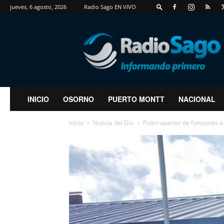
jueves, 6 agosto, 2026
Radio Sago EN VIVO
RadioSago
INICIO
OSORNO
PUERTO MONTT
NACIONAL
Inicio
Noticia del Día
Piden apartar de funciones a