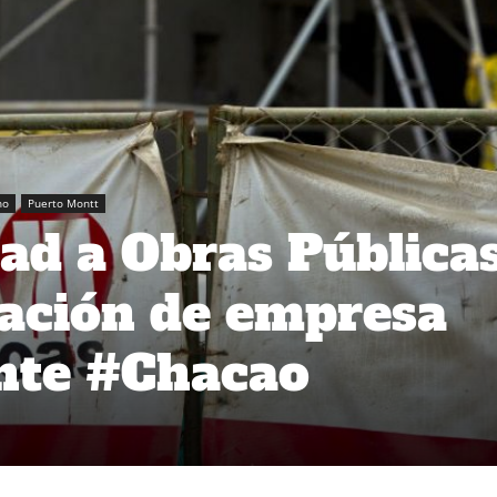
no
Puerto Montt
dad a Obras Pública
pación de empresa
nte #Chacao