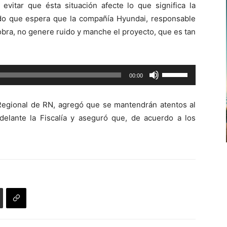
evitar que ésta situación afecte lo que significa la
de
do que espera que la compañía Hyundai, responsable
flecha
 obra, no genere ruido y manche el proyecto, que es tan
arriba/abajo
para
aumentar
Utiliza
00:00
o
las
disminuir
teclas
el
 Regional de RN, agregó que se mantendrán atentos al
de
volumen.
adelante la Fiscalía y aseguró que, de acuerdo a los
flecha
arriba/abajo
para
aumentar
o
disminuir
el
volumen.