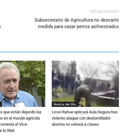
Artículo siguiente
Subsecretario de Agricultura no descartó
s
medida para cazar perros asilvestrados
Noticia del Día
s que están dejando las
Liceo Rahue aplicará Aula Segura tras
ias en el mundo agrícola
violento ataque con destornillador:
 comenta el Vice-
alumno no volverá a clases
e la SNA