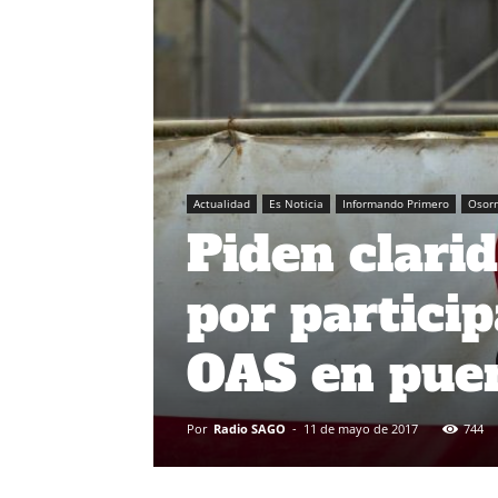
Actualidad
Es Noticia
Informando Primero
Osor
Piden clari
por partici
OAS en pue
Por
Radio SAGO
-
11 de mayo de 2017
744