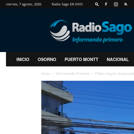
viernes, 7 agosto, 2026
Radio Sago EN VIVO
RadioSago
INICIO
OSORNO
PUERTO MONTT
NACIONAL
Inicio
Informando Primero
Piden mayor responsab