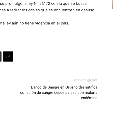
se promulgó la ley N° 21.172 con la que se busca
flecha
nes a retirar los cables que se encuentren en desuso.
arriba/abajo
para
ha ley aún no tiene vigencia en el país.
aumentar
o
disminuir
el
volumen.
Artículo siguiente
s
Banco de Sangre en Osorno desmitifica
donación de sangre desde países con malaria
endémica