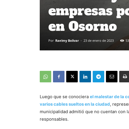
empresas po
en Osorno
Por
Raelmy Bolivar
-
23 de enero de 2023
53
Luego que se conociera
el malestar de la 
varios cables sueltos en la ciudad
, represe
municipalidad admitió que no cuentan con l
responsables.