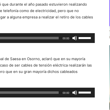
ló que durante el año pasado estuvieron realizando
e telefonía como de electricidad, pero que no
ar a alguna empresa a realizar el retiro de los cables
Utiliza
00:00
las
teclas
de
nal de Saesa en Osorno, aclaró que en su mayoría
flecha
 caso de ser cables de tensión eléctrica realizarán las
arriba/abajo
ero que en su gran mayoría dichos cableados
para
aumentar
o
Utiliza
00:00
disminuir
las
el
teclas
volumen.
de