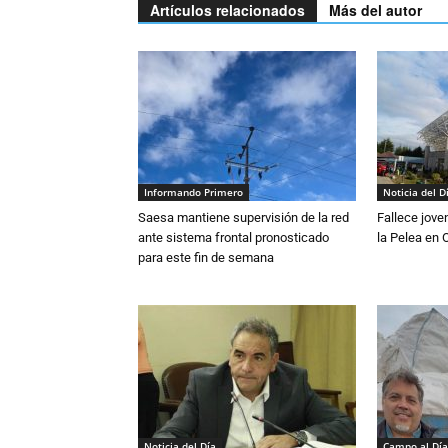
Artículos relacionados
Más del autor
Informando Primero
Noticia del D
Saesa mantiene supervisión de la red
Fallece jove
ante sistema frontal pronosticado
la Pelea en 
para este fin de semana
Noticia del Día
Campo al Día