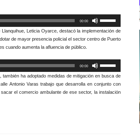
Utiliza
00:00
las
e Llanquihue, Leticia Oyarce, destacó la implementación de
teclas
dotar de mayor presencia policial el sector centro de Puerto
de
des cuando aumenta la afluencia de público.
flecha
arriba/abajo
Utiliza
00:00
para
las
aumentar
t, también ha adoptado medidas de mitigación en busca de
teclas
o
lle Antonio Varas trabajo que desarrolla en conjunto con
de
disminuir
sacar el comercio ambulante de ese sector, la instalación
flecha
el
arriba/abajo
volumen.
para
aumentar
o
disminuir