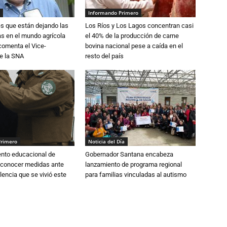
Informando Primero
s que están dejando las
Los Ríos y Los Lagos concentran casi
ias en el mundo agrícola
el 40% de la producción de carne
 comenta el Vice-
bovina nacional pese a caída en el
e la SNA
resto del país
Primero
Noticia del Día
ento educacional de
Gobernador Santana encabeza
 conocer medidas ante
lanzamiento de programa regional
lencia que se vivió este
para familias vinculadas al autismo