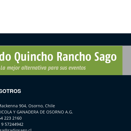
SOTROS
Mackenna 904, Osorno, Chile
ICOLA Y GANADERA DE OSORNO A.G.
64 223 2160
 9 57244942
sa@radiosago.cl