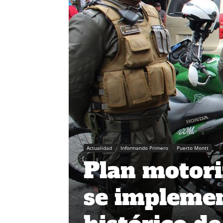
Actualidad
Informando Primero
Puerto Montt
Plan motori
se implemen