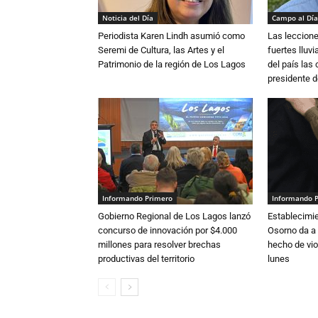
Noticia del Día
Campo al Día
Periodista Karen Lindh asumió como
Las leccione
Seremi de Cultura, las Artes y el
fuertes lluv
Patrimonio de la región de Los Lagos
del país las
presidente d
Informando Primero
Informando 
Gobierno Regional de Los Lagos lanzó
Establecimi
concurso de innovación por $4.000
Osorno da a
millones para resolver brechas
hecho de vio
productivas del territorio
lunes