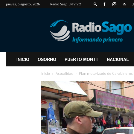
jueves, 6 agosto, 2026
Radio Sago EN VIVO
RadioSago
INICIO
OSORNO
PUERTO MONTT
NACIONAL
Inicio
Actualidad
Plan motorizado de Carabineros s